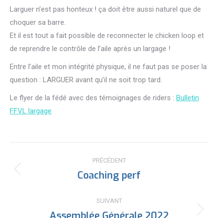
Larguer n’est pas honteux ! ça doit être aussi naturel que de
choquer sa barre.
Et il est tout a fait possible de reconnecter le chicken loop et
de reprendre le contrôle de l’aile après un largage !
Entre l’aile et mon intégrité physique, il ne faut pas se poser la
question : LARGUER avant qu’il ne soit trop tard.
Le flyer de la fédé avec des témoignages de riders :
Bulletin
FFVL largage
Navigation
PRÉCÉDENT
article
Coaching perf
Article
précédent
:
SUIVANT
Assemblée Générale 2022
Article