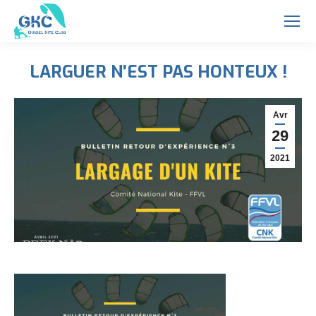
LARGUER N’EST PAS HONTEUX !
Vous êtes ici :
Avr
29
2021