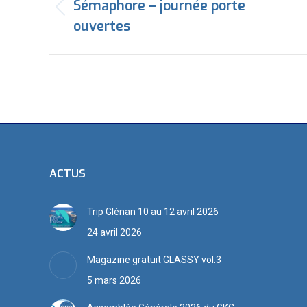
article
Sémaphore – journée porte
Article
ouvertes
précédent
:
ACTUS
Trip Glénan 10 au 12 avril 2026
24 avril 2026
Magazine gratuit GLASSY vol.3
5 mars 2026