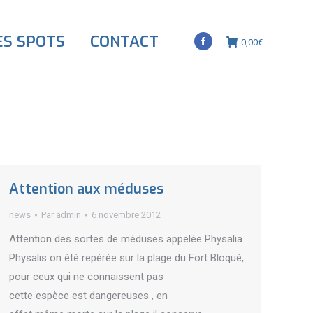
page
Facebook
s'ouvre
ES SPOTS
CONTACT
0,00
€
La
dans
page
une
Facebook
nouvelle
s'ouvre
fenêtre
dans
une
nouvelle
fenêtre
Attention aux méduses
news
Par
admin
6 novembre 2012
Attention des sortes de méduses appelée Physalia
Physalis on été repérée sur la plage du Fort Bloqué,
pour ceux qui ne connaissent pas
cette espèce est dangereuses , en