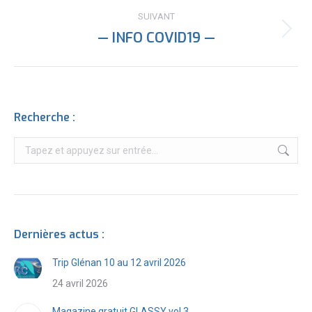
:
SUIVANT
— INFO COVID19 —
Article
suivant
:
Recherche :
Recherche
:
Dernières actus :
Trip Glénan 10 au 12 avril 2026
24 avril 2026
Magazine gratuit GLASSY vol.3