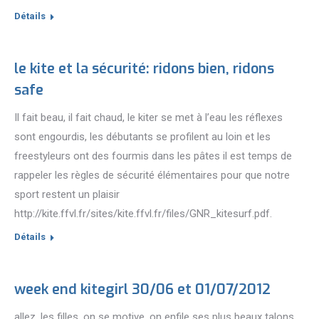
Détails
le kite et la sécurité: ridons bien, ridons
safe
Il fait beau, il fait chaud, le kiter se met à l’eau les réflexes
sont engourdis, les débutants se profilent au loin et les
freestyleurs ont des fourmis dans les pâtes il est temps de
rappeler les règles de sécurité élémentaires pour que notre
sport restent un plaisir
http://kite.ffvl.fr/sites/kite.ffvl.fr/files/GNR_kitesurf.pdf.
Détails
week end kitegirl 30/06 et 01/07/2012
allez, les filles, on se motive, on enfile ses plus beaux talons