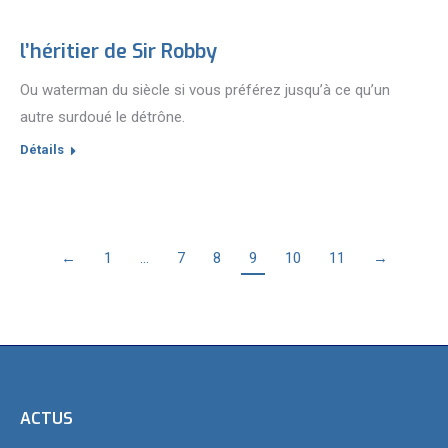
l’héritier de Sir Robby
Ou waterman du siècle si vous préférez jusqu’à ce qu’un
autre surdoué le détrône.
Détails
←
1
…
7
8
9
10
11
→
ACTUS