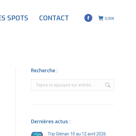
page
Facebook
s'ouvre
ES SPOTS
CONTACT
0,00
€
La
dans
page
une
Facebook
nouvelle
s'ouvre
fenêtre
dans
une
nouvelle
Recherche :
fenêtre
Recherche
:
Dernières actus :
Trip Glénan 10 au 12 avril 2026