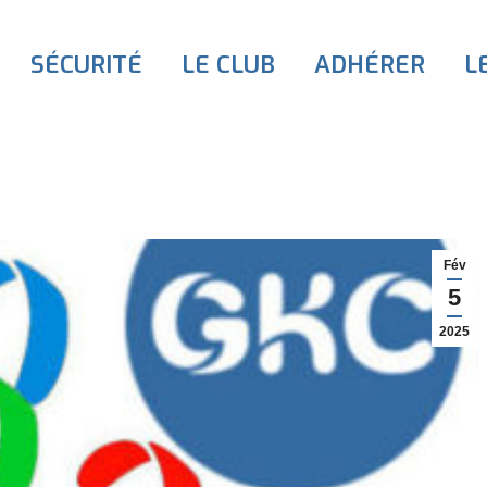
SÉCURITÉ
LE CLUB
ADHÉRER
L
Fév
5
2025